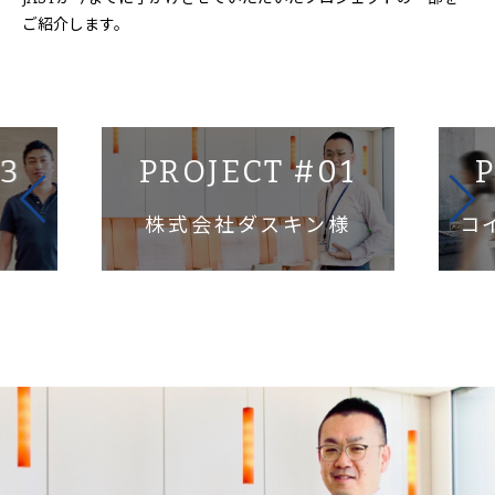
ご紹介します。
03
PROJECT #01
P
株式会社ダスキン様
コ