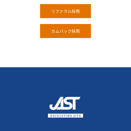
リファラル採⽤
カムバック採⽤